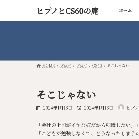
コ
ナ
ヒプノとCS60の庵
ン
ビ
ホーム
テ
ゲ
ン
ー
ツ
シ
へ
ョ
ス
ン
キ
に
ッ
移
HOME
ブログ
ブログ
CS60
そこじゃない
プ
動
そこじゃない
最
2024年1月18日
2024年1月18日
ヒプノ
終
更
「会社の上司がイヤな奴だから転職したい。
新
日
「こどもが勉強しなくて、どうなったしまう
時