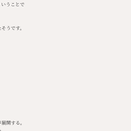
ということで
たそうです。
が展開する。
い。