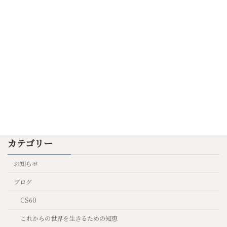
キャンセル不可のオーダーを出しましょ
ヒプノセラピー
う
2025年7月9日
陰陽の魔法
これからの世界を生きるた
めの知恵
2025年6月23日
カテゴリー
お知らせ
ブログ
CS60
これからの世界を生きるための知恵