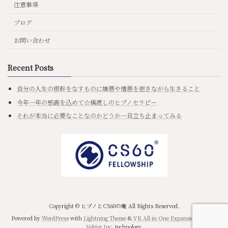
注意事項
ブログ
お問い合わせ
Recent Posts
自分の人生の根幹をなすものに嫌悪や憎悪を抱きながら生きること
今年一年の感謝を込めて☆橋渡しのヒプノセラピー
それが本当に必要なことなのかどうか一旦立ち止まってみる
Copyright © ヒプノとCS60の庵 All Rights Reserved.
Powered by
WordPress
with
Lightning Theme
&
VK All in One Expansion Unit
by
Vektor,Inc.
technology.