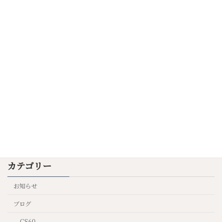
2025年9月6日
キャンセル不可のオーダーを出しましょ
ヒプノセラピー
う
2025年7月9日
陰陽の魔法
これからの世界を生きるた
めの知恵
2025年6月23日
カテゴリー
お知らせ
ブログ
CS60